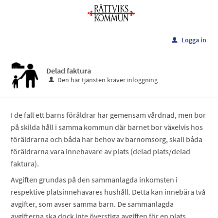
Välkommen
till
e-
L
Meny
Logga in
u
tjänster
-
Delad faktura
Rättviks
Den här tjänsten kräver inloggning
kommun
I de fall ett barns föräldrar har gemensam vårdnad, men bor
på skilda håll i samma kommun där barnet bor växelvis hos
föräldrarna och båda har behov av barnomsorg, skall båda
föräldrarna vara innehavare av plats (delad plats/delad
faktura).
Avgiften grundas på den sammanlagda inkomsten i
respektive platsinnehavares hushåll. Detta kan innebära två
avgifter, som avser samma barn. De sammanlagda
avgifterna ska dock inte överstiga avgiften för en plats.