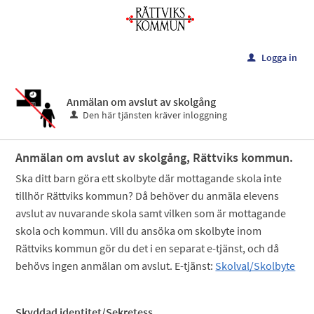
Välkommen
till
e-
L
Meny
Logga in
u
tjänster
-
Anmälan om avslut av skolgång
Rättviks
Den här tjänsten kräver inloggning
kommun
Anmälan om avslut av skolgång, Rättviks kommun.
Ska ditt barn göra ett skolbyte där mottagande skola inte
tillhör Rättviks kommun? Då behöver du anmäla elevens
avslut av nuvarande skola samt vilken som är mottagande
skola och kommun. Vill du ansöka om skolbyte inom
Rättviks kommun gör du det i en separat e-tjänst, och då
behövs ingen anmälan om avslut. E-tjänst:
Skolval/Skolbyte
Skyddad identitet/Sekretess