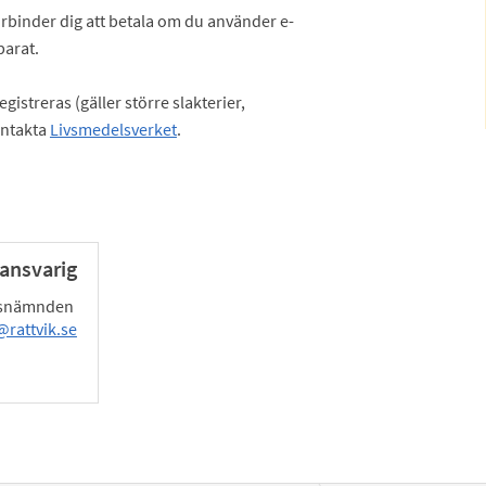
rbinder dig att betala om du använder e-
parat.
istreras (gäller större slakterier,
ontakta
Livsmedelsverket
.
ansvarig
dsnämnden
rattvik.se