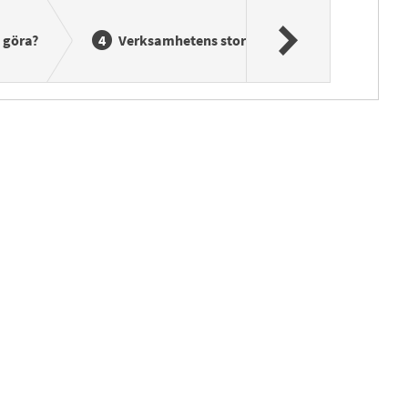
 göra?
Verksamhetens storlek
Kontaktu