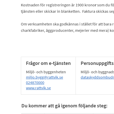
Kostnaden för registreringen är 1900 krono
r
som du fö
tjänsten eller skickar in blanketten. Faktura skickas se
Om verksamheten ska godkännas i stället för att bara reg
charkfabriker, äggproducenter, mejerier med mera) k
Frågor om e-tjänsten
Personuppgifts
Miljö- och byggenheten
Miljö- och byggna
miljo.bygg@rattvik.se
dataskyddsombud@
024870000
www.rattvik.se
Du kommer att gå igenom följande steg: