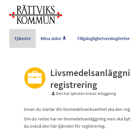
Välkommen
till
e-
tjänster
-
Tjänster
Mina sidor
Tillgänglighetsredogörelse
Rättviks
kommun
Livsmedelsanläggn
registrering
Den här tjänsten kräver inloggning
Innan du startar din livsmedelsverksamhet ska den r
Om du redan har en livsmedelsanläggning men ska by
du också den här tjänsten för registrering.