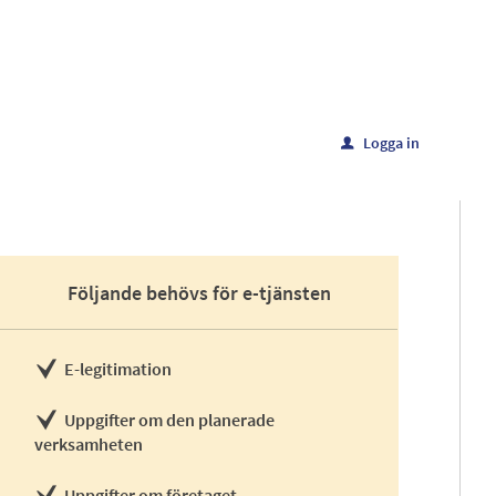
Logga in
u
Följande behövs för e-tjänsten
E-legitimation
Uppgifter om den planerade
verksamheten
Uppgifter om företaget