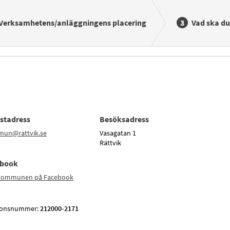
Verksamhetens/anläggningens placering
Vad ska du
stadress
Besöksadress
un@rattvik.se
Vasagatan 1
Rättvik
ebook
 kommunen på Facebook
tionsnummer:
212000-2171